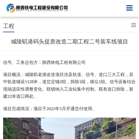
工程
城陵矶港码头提质改造二期工程二号装车线项目
信号、工务总包方：陕西铁电工程有限公司
项目概况：城陵矶老港改造项目涉及轨道、信号、道口三大工程，其
中轨道铺设
米，道岔定铺
组，拆除
组，移位
组。信号设备结合
1128
2
1
1
现场适应性调整变化。联锁纳入工业站集中控制。既有道口拆除，新
建
米道口两处。
22
项目完成情况：项目于
年
月开通交付使用。
2022
5